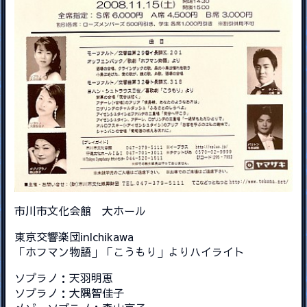
市川市文化会館 大ホール
東京交響楽団inIchikawa
「ホフマン物語」「こうもり」よりハイライト
ソプラノ：天羽明恵
ソプラノ：大隅智佳子