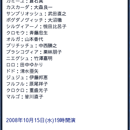
カミーユ：倉石真
カスカーダ：大森良一
サンブリオッシュ：武田直之
ボグダノヴィッチ：大沼徹
シルヴィアーノ：悦田比呂子
クロモウ：斉藤忠生
オルガ：山本香代
プリチッチュ：中西勝之
プラシコヴィア：栗林朋子
ニエグシュ：竹澤嘉明
ロロ：田中ゆかり
ドド：清水亜矢
ジュジュ：伊藤邦恵
フルフル：原尾祥子
クロクロ：重盛光子
マルゴ：皆川直子
2008年10月15日(水)19時開演