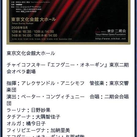
東京文化会館大ホール
チャイコフスキー『エフゲニー・オネーギン』東京二期
会オペラ劇場
指揮：アレクサンドル・アニシモフ 管弦楽：東京交響
楽団
演出：ペーター・コンヴィチュニー 合唱：二期会合唱
団
ラーリナ：日野妙果
タチアーナ：大隅智佳子
オルガ：橘今日子
フィリピエーヴナ：加納里美
エフゲニー・オネーギン：与那城敬