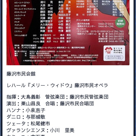
藤沢市民会館
レハール『メリー・ウィドウ』藤沢市民オペラ
指揮：大島義彰 管弦楽団：藤沢市民管弦楽団
演出：栗山昌良 合唱：藤沢市民合唱団
ハンナ：小泉惠子
ダニロ：与那城敬
ツェータ：松尾健市
ヴァランシエンヌ：小川 里美