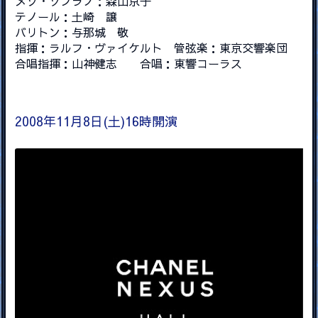
メゾ・ソプラノ：森山京子
テノール：土崎 譲
バリトン：与那城 敬
指揮：ラルフ・ヴァイケルト 管弦楽：東京交響楽団
合唱指揮：山神健志 合唱：東響コーラス
2008年11月8日(土)16時開演