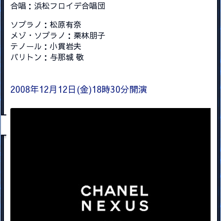
合唱：浜松フロイデ合唱団
ソプラノ：松原有奈
メゾ・ソプラノ：栗林朋子
テノール：小貫岩夫
バリトン：与那城 敬
2008年12月12日(金)18時30分開演