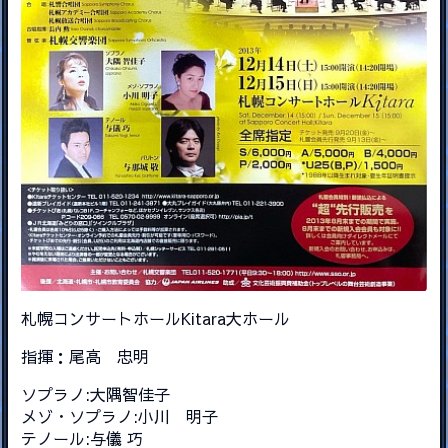
札幌コンサートホールKitara大ホール
指揮：尾高 忠明
ソプラノ:大隅智佳子
メゾ・ソプラノ:小川 明子
テノール:与儀 巧