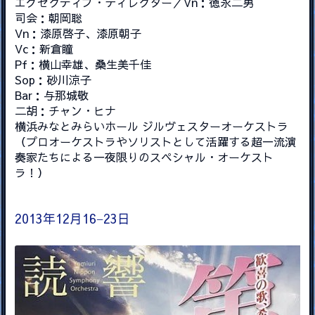
エグゼクティブ・ディレクター／Vn：徳永二男
司会：朝岡聡
Vn：漆原啓子、漆原朝子
Vc：新倉瞳
Pf：横山幸雄、桑生美千佳
Sop：砂川涼子
Bar：与那城敬
二胡：チャン・ヒナ
横浜みなとみらいホール ジルヴェスターオーケストラ
（プロオーケストラやソリストとして活躍する超一流演
奏家たちによる一夜限りのスペシャル・オーケスト
ラ！）
2013年12月16−23日