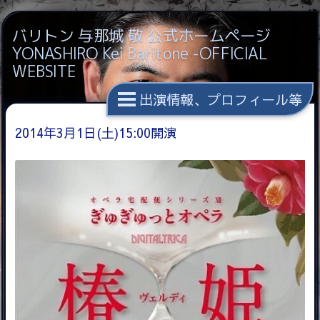
バリトン 与那城 敬 公式ホームページ
YONASHIRO Kei Baritone -OFFICIAL
WEBSITE
出演情報、プロフィール等
2014年3月1日(土)15:00開演