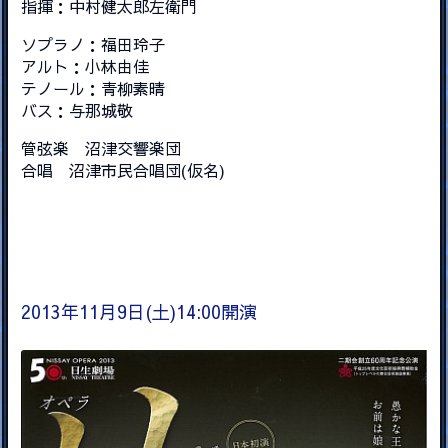
指揮：中村健太郎左衛門
ソプラノ：福田玲子
アルト：小林由佳
テノール：青柳素晴
バス：与那城敬
管弦楽 沼津交響楽団
合唱 沼津市民合唱団(仮名)
2013年11月9日(土)14:00開演