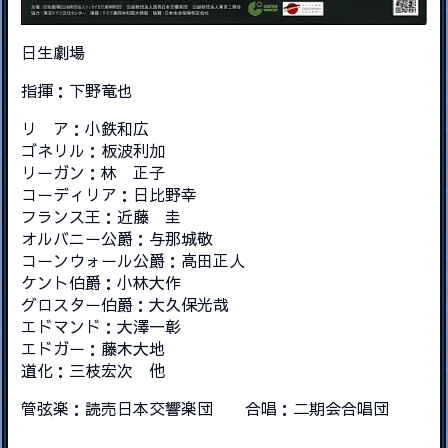
日生劇場
指揮：下野竜也
リ ア：小鉄和広
ゴネリル：板波利加
リーガン：林 正子
コーディリア：日比野幸
フランス王：近藤 圭
オルバニー公爵：与那城敬
コーンウォール公爵：高田正人
ケント伯爵：小林大作
グロスター伯爵：大久保光哉
エドマンド：大澤一彰
エドガー：藤木大地
道化：三枝宏次 他
管弦楽：読売日本交響楽団 合唱：二期会合唱団