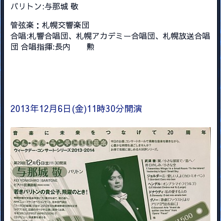
バリトン:与那城 敬
管弦楽：札幌交響楽団
合唱:札響合唱団、札幌アカデミー合唱団、札幌放送合唱
団 合唱指揮:長内 勲
2013年12月6日(金)11時30分開演