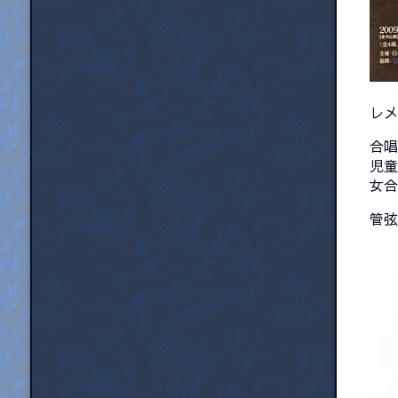
レメ
合唱
児童
女合
管弦