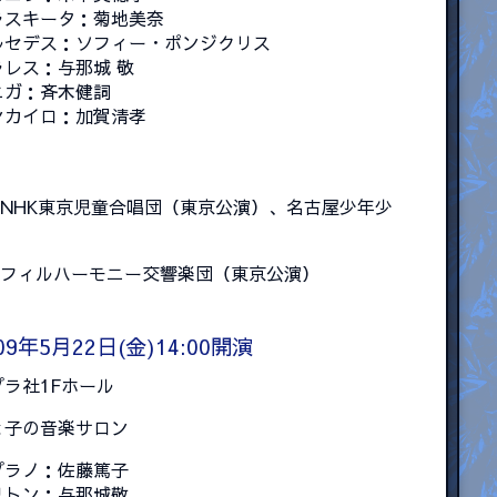
ラスキータ：菊地美奈
ルセデス：ソフィー・ポンジクリス
ラレス：与那城 敬
ニガ：斉木健詞
ンカイロ：加賀清孝
NHK東京児童合唱団（東京公演）、名古屋少年少
フィルハーモニー交響楽団（東京公演）
09年5月22日(金)14:00開演
プラ社1Fホール
と子の音楽サロン
プラノ：佐藤篤子
リトン：与那城敬