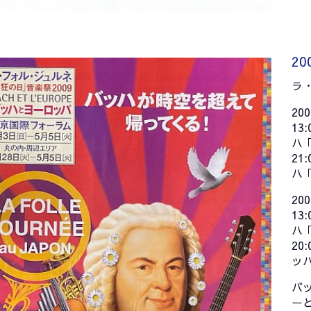
2
ラ
20
1
ハ「
2
ハ
20
1
ハ「
2
ッ
バ
ー