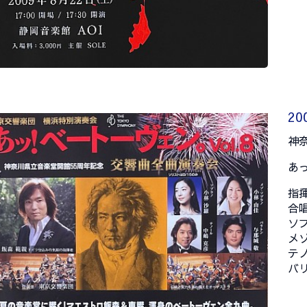
20
神
あっ
指
合
ソ
メ
テ
バ