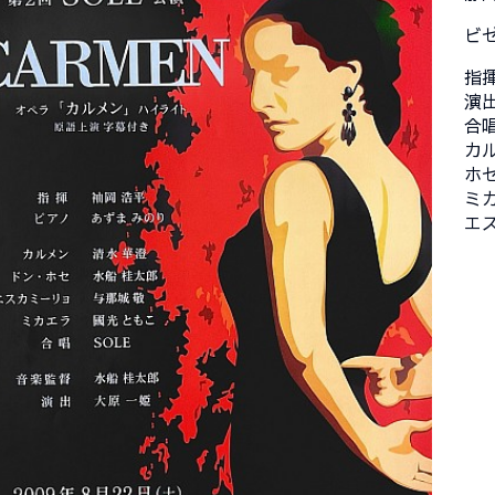
ビ
指
演
合唱
カ
ホ
ミ
エ