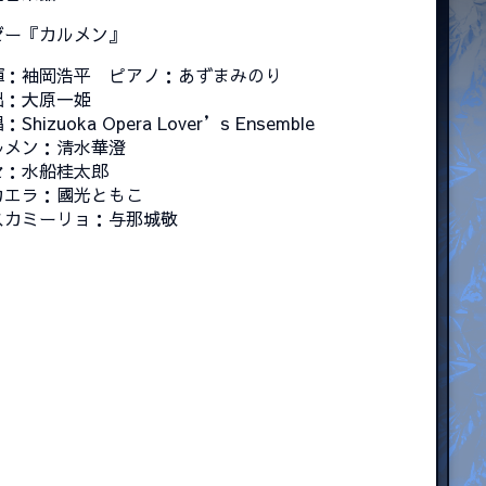
ゼー『カルメン』
揮：袖岡浩平 ピアノ：あずまみのり
出：大原一姫
：Shizuoka Opera Lover’s Ensemble
ルメン：清水華澄
セ：水船桂太郎
カエラ：國光ともこ
スカミーリョ：与那城敬