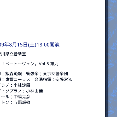
09年8月15日(土)16:00開演
奈川県立音楽堂
！ベートーヴェン。Vol.8 第九
揮：飯森範親 管弦楽：東京交響楽団
唱：東響コーラス 合唱指揮：安藤常光
プラノ：小林沙羅
ゾ・ソプラノ：小林由佳
ノール：中嶋克彦
リトン：与那城敬