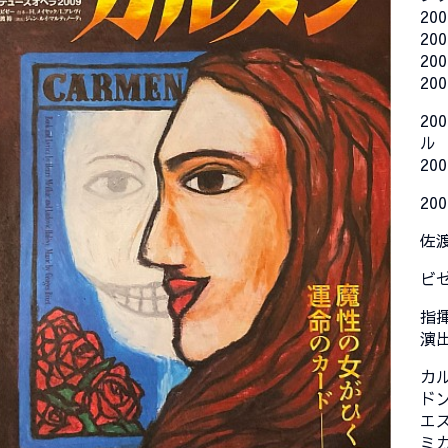
20
20
20
20
20
ル
20
20
佐
ビ
指
演
カ
ド
エ
ミ