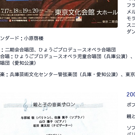
フ
メ
モ
ス
ダ
ンダード：小原啓楼
：二期会合唱団、ひょうごプロデュースオペラ合唱団
合唱：ひょうごプロデュースオペラ児童合唱団（兵庫公演）、
唱団（愛知公演）
楽：兵庫芸術文化センター管弦楽団（兵庫・愛知公演）、東京
20
ポ
親
ソ
バ