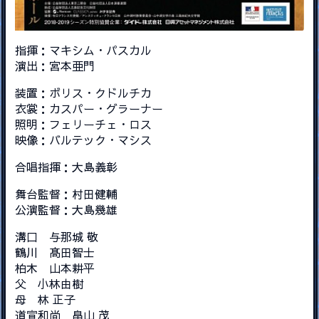
指揮：マキシム・パスカル
演出：宮本亜門
装置：ボリス・クドルチカ
衣裳：カスパー・グラーナー
照明：フェリーチェ・ロス
映像：バルテック・マシス
合唱指揮：大島義彰
舞台監督：村田健輔
公演監督：大島幾雄
溝口 与那城 敬
鶴川 髙田智士
柏木 山本耕平
父 小林由樹
母 林 正子
道宣和尚 畠山 茂