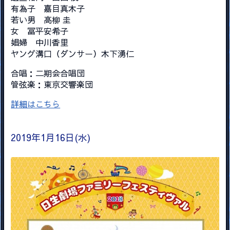
有為子 嘉目真木子
若い男 高柳 圭
女 冨平安希子
娼婦 中川香里
ヤング溝口（ダンサー）木下湧仁
合唱：二期会合唱団
管弦楽：東京交響楽団
詳細はこちら
2019年1月16日(水)