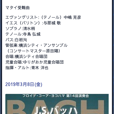
マタイ受難曲
エヴァンゲリスト:（テノール）
中嶋 克彦
イエス（バリトン）:
与那城 敬
ソプラノ:
清水梢
テノール:
寺島 弘城
バス:
白岩洵
管弦楽:
横浜シティ・アンサンブル
（コンサートマスター原田陽）
合唱:
横浜シティ合唱団
児童合唱:
ゆりがおか児童合唱団
指揮・アルト
:
青木 洋也
2019年3月8日(金)