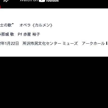
士の歌” オペラ《カルメン》
 与那城 敬 Pf 赤星 裕子
22年1月22日 所沢市民文化センター ミューズ アークホール⬇