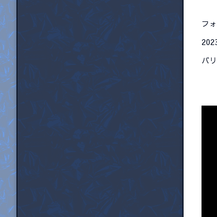
フ
20
バリ