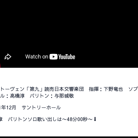
ートーヴェン「第九」読売日本交響楽団 指揮：下野竜也
ソ
ール：高橋淳 バリトン：与那城敬
11年12月 サントリーホール
章 バリトンソロ歌い出しは〜48分00秒〜⬇️