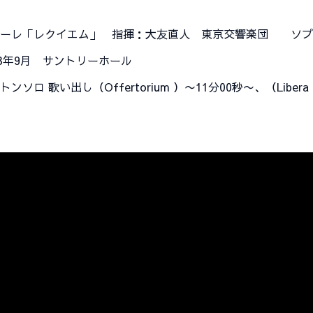
ォーレ「レクイエム」 指揮：大友直人 東京交響楽団
ソ
23年9月 サントリーホール
トンソロ 歌い出し（
Offertorium ）〜11分00秒〜、（Liber