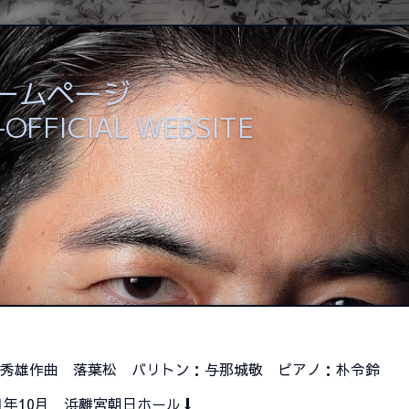
ホームページ
 -OFFICIAL WEBSITE
秀雄作曲 落葉松 バリトン：与那城敬 ピアノ：朴令鈴
21年10月 浜離宮朝日ホール⬇️