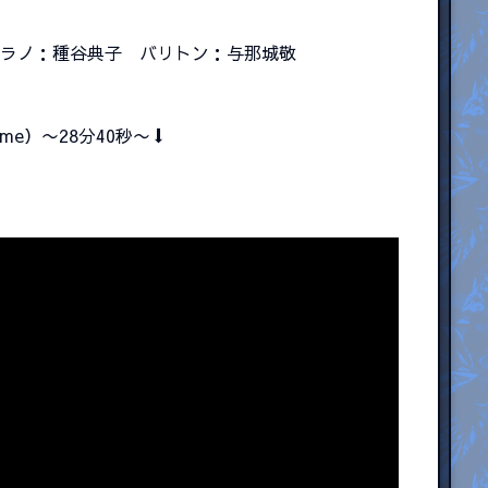
プラノ：種谷典子 バリトン：与那城敬
a me）〜28分40秒〜⬇️